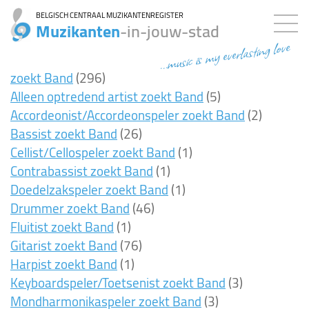
BELGISCH CENTRAAL MUZIKANTENREGISTER
Muzikanten
-in-jouw-stad
...music is my everlasting love
zoekt Band
(296)
Alleen optredend artist zoekt Band
(5)
Accordeonist/Accordeonspeler zoekt Band
(2)
Bassist zoekt Band
(26)
Cellist/Cellospeler zoekt Band
(1)
Contrabassist zoekt Band
(1)
Doedelzakspeler zoekt Band
(1)
Drummer zoekt Band
(46)
Fluitist zoekt Band
(1)
Gitarist zoekt Band
(76)
Harpist zoekt Band
(1)
Keyboardspeler/Toetsenist zoekt Band
(3)
Mondharmonikaspeler zoekt Band
(3)