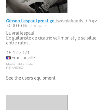
Gibson Lespaul prestige
tweedehands
(Prijs:
3000 €)
Not for sale
La vrai lespaul
Ex guitariste de cicatrix yell mon style se situe
entre ratm...
18.12.2021
Franconville
Photo rights holder:
BID 596962
See the users equipment