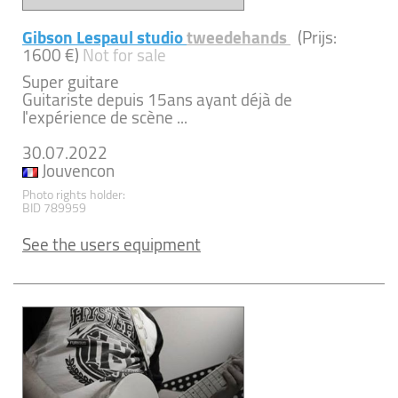
Gibson Lespaul studio
tweedehands
(Prijs:
1600 €)
Not for sale
Super guitare
Guitariste depuis 15ans ayant déjà de
l'expérience de scène ...
30.07.2022
Jouvencon
Photo rights holder:
BID 789959
See the users equipment