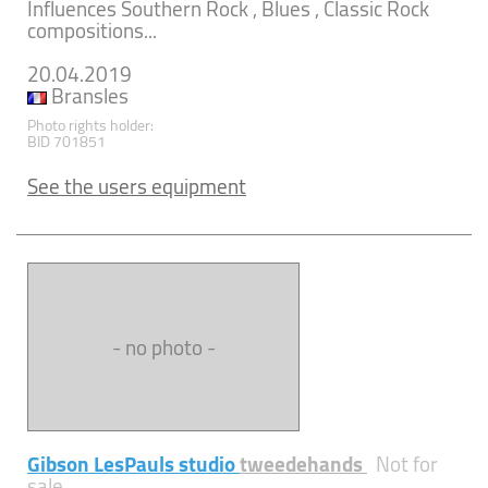
Influences Southern Rock , Blues , Classic Rock
compositions...
20.04.2019
Bransles
Photo rights holder:
BID 701851
See the users equipment
- no photo -
Gibson LesPauls studio
tweedehands
Not for
sale