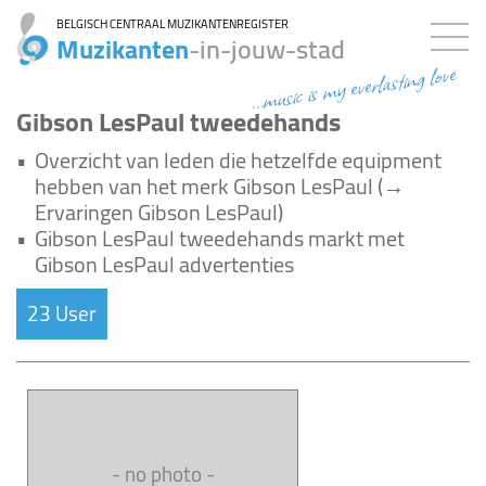
BELGISCH CENTRAAL MUZIKANTENREGISTER
Muzikanten
-in-jouw-stad
...music is my everlasting love
Gibson LesPaul tweedehands
•
Overzicht van leden die hetzelfde equipment
hebben van het merk Gibson LesPaul (→
Ervaringen Gibson LesPaul)
•
Gibson LesPaul tweedehands markt met
Gibson LesPaul advertenties
23 User
- no photo -