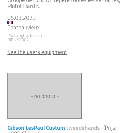
Groupe de rock. On repete toutes les semaines,
Plutot Hard r...
05.03.2023
Chateauvieux
Photo rights holder:
BID 792002
See the users equipment
- no photo -
Gibson LesPaul Custum
tweedehands
(Prijs: