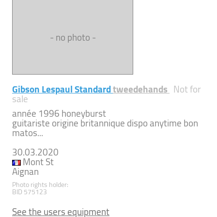
- no photo -
Gibson Lespaul Standard
tweedehands
Not for
sale
année 1996 honeyburst
guitariste origine britannique dispo anytime bon
matos...
30.03.2020
Mont St
Aignan
Photo rights holder:
BID 575123
See the users equipment