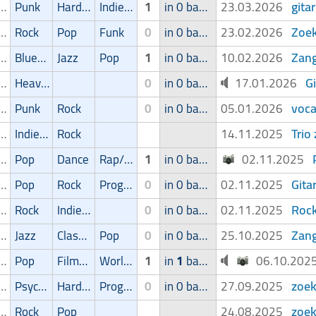
gita
ger/Zangeres
Punk
Hardcore
Indie/Alternative
1
in 0 band
23.03.2026
Zoek
ger/Zangeres
Rock
Pop
Funk
0
in 0 band
23.02.2026
Zang
ger/Zangeres
Blues/Swing
Jazz
Pop
1
in 0 band
10.02.2026
G
ger/Zangeres
Heavy-metal
0
in 0 band
17.01.2026
voca
ger/Zangeres
Punk
Rock
0
in 0 band
05.01.2026
Trio
ger/Zangeres
Indie/Alternative
Rock
14.11.2025
ger/Zangeres
Pop
Dance
Rap/Hip-Hop/RnB
1
in 0 band
02.11.2025
Gita
ger/Zangeres
Pop
Rock
Progressive
0
in 0 band
02.11.2025
Rock
ger/Zangeres
Rock
Indie/Alternative
0
in 0 band
02.11.2025
Zan
ger/Zangeres
Jazz
Classic
Pop
0
in 0 band
25.10.2025
ger/Zangeres
Pop
Filmmuziek
World music
1
in
1
band
06.10.20
zoek
ger/Zangeres
Psychedelic
Hardcore
Progressive
0
in 0 band
27.09.2025
zoek
ger/Zangeres
Rock
Pop
24.08.2025