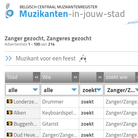
BELGISCH CENTRAAL MUZIKANTENREGISTER
Muzikanten
-in-jouw-stad
...musi
Zanger gezocht, Zangeres gezocht
Advertenties
1 - 100
van
214
Muzikant voor een feest
«
«
«
Stad
Wie
zoekt wie
alle
alle
zoekt
Zanger/Zangeres
Londerzeel Malderen
Drummer
zoekt
Zan
Alken
Keyboardspeler/Toetsenist
zoekt
Zan
Buggenhout
Gitarist
zoekt
Zan
Oud Heverlee
Zanger/Zangeres
zoekt
Zan