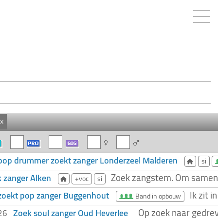
«
pop drummer zoekt zanger Londerzeel Malderen
si
Zoek zangstem. Om samen in
 zanger Alken
+voc
si
Ik zit
zoekt pop zanger Buggenhout
Band in opbouw
Op zoek naar gedrev
Zoek soul zanger Oud Heverlee
026