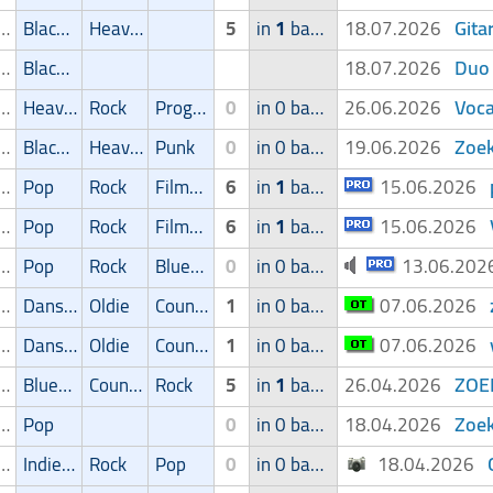
Gita
ger/Zangeres
Blackmetal/Deathmetal
Heavy-metal
5
in
1
band
18.07.2026
Duo 
ger/Zangeres
Blackmetal/Deathmetal
18.07.2026
Voca
ger/Zangeres
Heavy-metal
Rock
Progressive
0
in 0 band
26.06.2026
Zoek
ger/Zangeres
Blackmetal/Deathmetal
Heavy-metal
Punk
0
in 0 band
19.06.2026
ger/Zangeres
Pop
Rock
Filmmuziek
6
in
1
band
15.06.2026
ger/Zangeres
Pop
Rock
Filmmuziek
6
in
1
band
15.06.2026
ger/Zangeres
Pop
Rock
Blues/Swing
0
in 0 band
13.06.20
ger/Zangeres
Dans/Amusementsmuziek
Oldie
Country
1
in 0 band
07.06.2026
ger/Zangeres
Dans/Amusementsmuziek
Oldie
Country
1
in 0 band
07.06.2026
ZOEK
ger/Zangeres
Blues/Swing
Country
Rock
5
in
1
band
26.04.2026
Zoek
ger/Zangeres
Pop
0
in 0 band
18.04.2026
ger/Zangeres
Indie/Alternative
Rock
Pop
0
in 0 band
18.04.2026