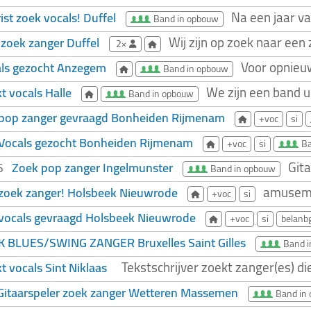
Na een jaar va
rist zoek vocals! Duffel
Band in opbouw
Wij zijn op zoek naar een
zoek zanger Duffel
2×
Voor opnieuw
ls gezocht Anzegem
Band in opbouw
We zijn een band 
t vocals Halle
Band in opbouw
pop zanger gevraagd Bonheiden Rijmenam
+voc
si
Vocals gezocht Bonheiden Rijmenam
+voc
si
Ba
Gita
Zoek pop zanger Ingelmunster
26
Band in opbouw
amusemen
zoek zanger! Holsbeek Nieuwrode
+voc
si
vocals gevraagd Holsbeek Nieuwrode
+voc
si
belanbg
 BLUES/SWING ZANGER Bruxelles Saint Gilles
Band 
Tekstschrijver zoekt zanger(es) di
t vocals Sint Niklaas
Gitaarspeler zoek zanger Wetteren Massemen
Band in