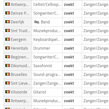
Antwerpen Wilrijk
Cellist/Cellospeler
zoekt
Zan
Deinze Petegemaande Leie
Songwriter/Componist
zoekt
Zan
Deerlijk
Band
zoekt
Zan
Sint Truiden Gelinden
Muziekproducent
zoekt
Zan
Evergem
Keyboardspeler/Toetsenist
zoekt
Zan
Herentals
Drummer
zoekt
Zan
Begijnendijk
Songwriter/Componist
zoekt
Zan
Diksmuide Beerst
Saxofonist
zoekt
Zan
Bruxelles
Sound-programmeur
zoekt
Zan
Sint Lievens Houtem Bavegem
Zanger/Zangeres
zoekt
Zan
Vilvoorde
Gitarist
zoekt
Zan
Antwerpen Wilrijk
Muziekproducent
zoekt
Zan