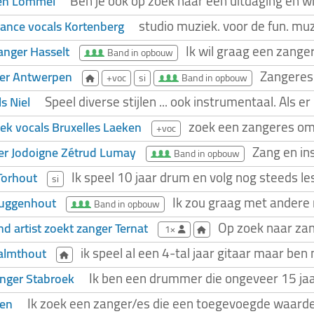
Ben je ook op zoek naar een uitdaging en w
en Lommel
studio muziek. voor de fun. m
ance vocals Kortenberg
Ik wil graag een zange
zanger Hasselt
Band in opbouw
Zangeres 
ger Antwerpen
+voc
si
Band in opbouw
Speel diverse stijlen ... ook instrumentaal. Als 
s Niel
zoek een zangeres om l
ek vocals Bruxelles Laeken
+voc
Zang en ins
ger Jodoigne Zétrud Lumay
Band in opbouw
Ik speel 10 jaar drum en volg nog steeds le
Torhout
si
Ik zou graag met andere m
Buggenhout
Band in opbouw
Op zoek naar zang
d artist zoekt zanger Ternat
1×
ik speel al een 4-tal jaar gitaar maar be
almthout
Ik ben een drummer die ongeveer 15 jaa
nger Stabroek
Ik zoek een zanger/es die een toegevoegde waard
ven