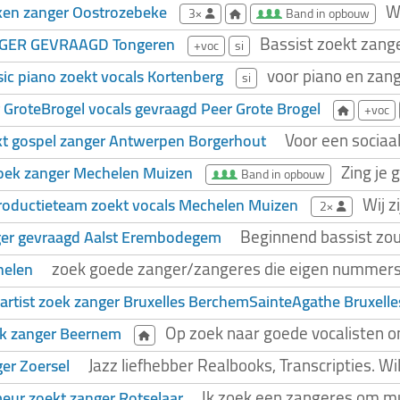
W
en zanger Oostrozebeke
3×
Band in opbouw
Bassist zoekt zange
GER GEVRAAGD Tongeren
+voc
si
voor piano en zan
sic piano zoekt vocals Kortenberg
si
 GroteBrogel vocals gevraagd Peer Grote Brogel
+voc
Voor een sociaa
t gospel zanger Antwerpen Borgerhout
Zing je 
oek zanger Mechelen Muizen
Band in opbouw
Wij z
roductieteam zoekt vocals Mechelen Muizen
2×
Beginnend bassist zou
er gevraagd Aalst Erembodegem
zoek goede zanger/zangeres die eigen nummers, 
helen
 artist zoek zanger Bruxelles BerchemSainteAgathe Bruxell
Op zoek naar goede vocalisten om
k zanger Beernem
Jazz liefhebber Realbooks, Transcripties. W
ger Zoersel
Ik zoek een zangeres om muz
ur zoekt zanger Rotselaar