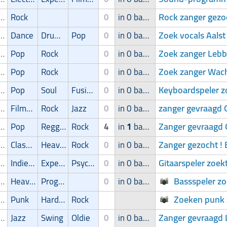
Rock zanger gezo
ger/Zangeres
Rock
0
in 0 band
Zoek vocals Aalst
ger/Zangeres
Dance
Drum'n' bass
Pop
0
in 0 band
Zoek zanger Lebb
ger/Zangeres
Pop
Rock
0
in 0 band
Zoek zanger Wac
ger/Zangeres
Pop
Rock
0
in 0 band
Keyboardspeler 
ger/Zangeres
Pop
Soul
Fusion
0
in 0 band
zanger gevraagd 
ger/Zangeres
Filmmuziek
Rock
Jazz
0
in 0 band
Zanger gevraagd
ger/Zangeres
Pop
Reggae
Rock
4
in
1
band
Zanger gezocht ! 
ger/Zangeres
Classic
Heavy-metal
Rock
0
in 0 band
Gitaarspeler zoek
ger/Zangeres
Indie/Alternative
Experimental
Psychedelic
0
in 0 band
Bassspeler zo
ger/Zangeres
Heavy-metal
Progressive
0
in 0 band
Zoeken punk 
ger/Zangeres
Punk
Hardcore
Rock
Zanger gevraagd
ger/Zangeres
Jazz
Swing
Oldie
0
in 0 band