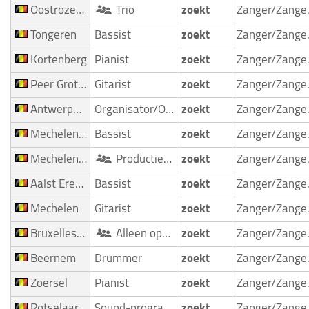
Oostrozebeke
Trio
zoekt
Zan
Tongeren
Bassist
zoekt
Zan
Kortenberg
Pianist
zoekt
Zan
Peer Grote Brogel
Gitarist
zoekt
Zan
Antwerpen Borgerhout
Organisator/Optreedmogelijkheid
zoekt
Zan
Mechelen Muizen
Bassist
zoekt
Zan
Mechelen Muizen
Productieteam
zoekt
Zan
Aalst Erembodegem
Bassist
zoekt
Zan
Mechelen
Gitarist
zoekt
Zan
Bruxelles Berchem Sainte Agathe
Alleen optredend artist
zoekt
Zan
Beernem
Drummer
zoekt
Zan
Zoersel
Pianist
zoekt
Zan
Rotselaar
Sound-programmeur
zoekt
Zan