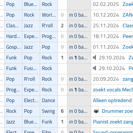
Zoek
ger/Zangeres
Pop
Blues/Swing
Rock
02.02.2025
ZAN
ger/Zangeres
Pop
Rock
World music
0
in 0 band
10.12.2024
Clas
ger/Zangeres
Classic
Jazz
R'roll
2
in 0 band
25.11.2024
Peer
ger/Zangeres
Hardcore
Experimental
Progressive
0
in 0 band
18.11.2024
Zoek
ger/Zangeres
Gospel
Jazz
Pop
0
in 0 band
01.11.2024
Z
ger/Zangeres
Funk
Pop
Rock
1
in
1
band
29.10.2024
P
ger/Zangeres
Funk
Fusion
Rock
29.10.2024
zang
ger/Zangeres
Pop
R'roll
Rock
0
in 0 band
20.09.2024
zoekt vocals Mec
ger/Zangeres
Progressive
Experimental
Rock
0
in
1
band
Alleen optredend
ger/Zangeres
Pop
Electronic
Dance
Drummer zoe
ger/Zangeres
Rock
Pop
Swing
6
in 0 band
Pianist zoekt zan
ger/Zangeres
Jazz
Blues/Swing
Funk
1
in 0 band
Sound-programme
ger/Zangeres
Electronic
Experimental
Filmmuziek
0
in 0 band