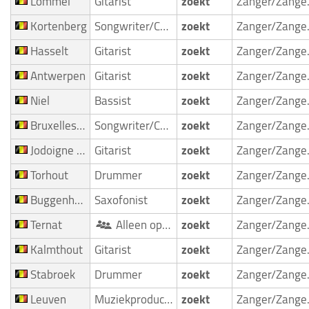
Lommel
Gitarist
zoekt
Zan
Kortenberg
Songwriter/Componist
zoekt
Zan
Hasselt
Gitarist
zoekt
Zan
Antwerpen
Gitarist
zoekt
Zan
Niel
Bassist
zoekt
Zan
Bruxelles Laeken
Songwriter/Componist
zoekt
Zan
Jodoigne Zétrud Lumay
Gitarist
zoekt
Zan
Torhout
Drummer
zoekt
Zan
Buggenhout
Saxofonist
zoekt
Zan
Ternat
Alleen optredend artist
zoekt
Zan
Kalmthout
Gitarist
zoekt
Zan
Stabroek
Drummer
zoekt
Zan
Leuven
Muziekproducent
zoekt
Zan