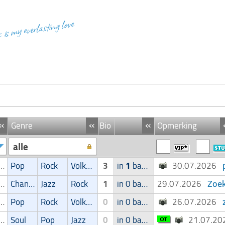
c is my everlasting love
«
«
«
Genre
Bio
Opmerking
alle
ger/Zangeres
Pop
Rock
Volksmuziek
3
in
1
band
30.07.2026
Zoek
ger/Zangeres
Chanson
Jazz
Rock
1
in 0 band
29.07.2026
ger/Zangeres
Pop
Rock
Volksmuziek
0
in 0 band
26.07.2026
ger/Zangeres
Soul
Pop
Jazz
0
in 0 band
21.07.2