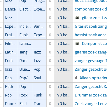
Vocals aangebod
ger/Zangeres
Jazz
Pop
Progressive
0
in 0 band
componist zoek d
ger/Zangeres
Dance
Electronic
Experimental
0
in 0 band
gitaar zoekt 
ger/Zangeres
Jazz
0
in 0 band
Gitarist zoek zan
ger/Zangeres
Experimental
Indie/Alternative
Variétés
0
in
1
band
bassist zoek vocal
ger/Zangeres
Fusion
Funk
Experimental
0
in 0 band
Componist zo
ger/Zangeres
Filmmuziek
Latin muziek
0
in 0 band
gitarist zoek zan
ger/Zangeres
Latin muziek
Tango/Samba
Jazz
0
in 0 band
zanger gevraagd 
ger/Zangeres
Funk
Rock
Jazz
0
in 0 band
Zanger gezocht 
ger/Zangeres
Jazz
Blues/Swing
Pop
0
in 0 band
Alleen optreden
ger/Zangeres
Pop
Rap/Hip-Hop/RnB
Soul
Zanger gezocht K
ger/Zangeres
Rock
Pop
0
in 0 band
Drummer zoek za
ger/Zangeres
Pop
Rock
Funk
0
in 0 band
Zoek zanger Leu
ger/Zangeres
Dance
Electronic
Trance
0
in 0 band