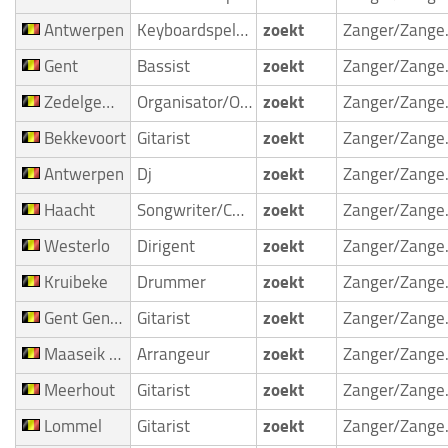
Antwerpen
Keyboardspeler/Toetsenist
zoekt
Zan
Gent
Bassist
zoekt
Zan
Zedelgem Loppem
Organisator/Optreedmogelijkheid
zoekt
Zan
Bekkevoort
Gitarist
zoekt
Zan
Antwerpen
Dj
zoekt
Zan
Haacht
Songwriter/Componist
zoekt
Zan
Westerlo
Dirigent
zoekt
Zan
Kruibeke
Drummer
zoekt
Zan
Gent Gentbrugge
Gitarist
zoekt
Zan
Maaseik Opoeteren
Arrangeur
zoekt
Zan
Meerhout
Gitarist
zoekt
Zan
Lommel
Gitarist
zoekt
Zan