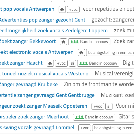
voor repetities en o
t pop vocals Antwerpen
+voc
gezocht: zangere
Advertenties pop zanger gezocht Gent
zoek muz
eedmogelijkheid zoek vocals Zedelgem Loppem
Zoek zan
Zoekt zanger Bekkevoort
Band in opbouw
oekt electronic vocals Antwerpen
belanbgstelling in een ba
Digi
oekt zanger Haacht
+voc
si
Band in opbouw
Musical verenig
 toneelmuziek musical vocals Westerlo
Zin om de frontman te worde
Zanger gevraagd Kruibeke
Muzikant zoek
rtentie zanger gevraagd Gent Gentbrugge
Voor mi
ngeur zoekt zanger Maaseik Opoeteren
+voc
si
Gitari
arspeler zoek zanger Meerhout
Band in opbouw
s swing vocals gevraagd Lommel
+voc
belanbgstelling in een