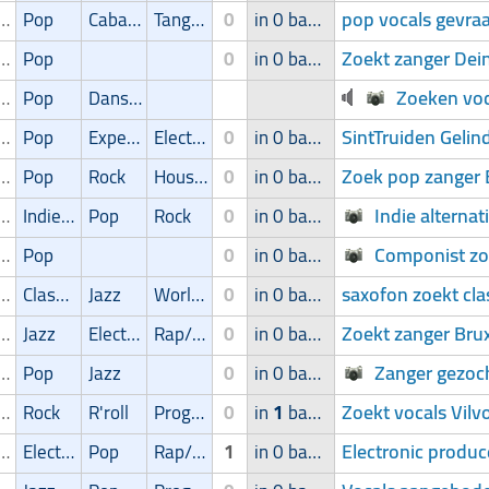
pop vocals gevra
ger/Zangeres
Pop
Cabaret/Variétés
Tango/Samba
0
in 0 band
Zoekt zanger Dei
ger/Zangeres
Pop
0
in 0 band
Zoeken voca
ger/Zangeres
Pop
Dans/Amusementsmuziek
SintTruiden Gelin
ger/Zangeres
Pop
Experimental
Electronic
0
in 0 band
Zoek pop zanger
ger/Zangeres
Pop
Rock
House
0
in 0 band
Indie alterna
ger/Zangeres
Indie/Alternative
Pop
Rock
0
in 0 band
Componist zoe
ger/Zangeres
Pop
0
in 0 band
saxofon zoekt cla
ger/Zangeres
Classic
Jazz
World music
0
in 0 band
Zoekt zanger Brux
ger/Zangeres
Jazz
Electronic
Rap/Hip-Hop/RnB
0
in 0 band
Zanger gezoc
ger/Zangeres
Pop
Jazz
0
in 0 band
Zoekt vocals Vilv
ger/Zangeres
Rock
R'roll
Progressive
0
in
1
band
Electronic produc
ger/Zangeres
Electronic
Pop
Rap/Hip-Hop/RnB
1
in 0 band