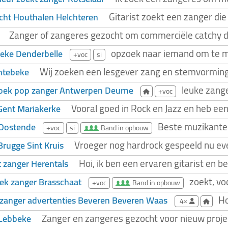
Gitarist zoekt een zanger die
cht Houthalen Helchteren
Zanger of zangeres gezocht om commerciële catchy da
opzoek naar iemand om te mu
eke Denderbelle
+voc
si
Wij zoeken een lesgever zang en stemvorming.
htebeke
leuke zang
zoek pop zanger Antwerpen Deurne
+voc
Vooral goed in Rock en Jazz en heb een
Gent Mariakerke
Beste muzikanten
 Oostende
+voc
si
Band in opbouw
Vroeger nog hardrock gespeeld nu even
Brugge Sint Kruis
Hoi, ik ben een ervaren gitarist en 
t zanger Herentals
zoekt, vo
ek zanger Brasschaat
+voc
Band in opbouw
Ho
zanger advertenties Beveren Beveren Waas
4×
Zanger en zangeres gezocht voor nieuw project: 
 Lebbeke