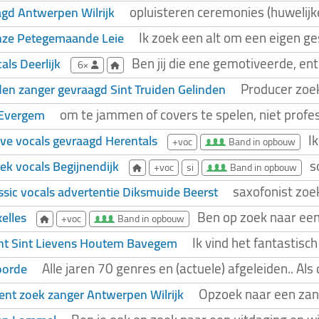
opluisteren ceremonies (huwelijke
agd Antwerpen Wilrijk
Ik zoek een alt om een eigen 
nze Petegemaande Leie
Ben jij die ene gemotiveerde, en
ls Deerlijk
6×
Producer zoek
den zanger gevraagd Sint Truiden Gelinden
om te jammen of covers te spelen, niet profe
 Evergem
I
tive vocals gevraagd Herentals
+voc
Band in opbouw
s
k vocals Begijnendijk
+voc
si
Band in opbouw
saxofonist zoe
ssic vocals advertentie Diksmuide Beerst
Ben op zoek naar een
elles
+voc
Band in opbouw
Ik vind het fantastis
ht Sint Lievens Houtem Bavegem
Alle jaren 70 genres en (actuele) afgeleiden.. A
oorde
Opzoek naar een za
ent zoek zanger Antwerpen Wilrijk