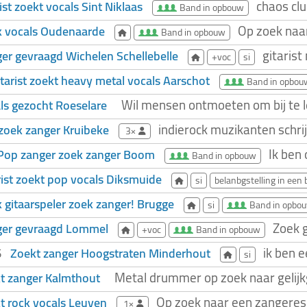
chaos cl
rist zoekt vocals Sint Niklaas
Band in opbouw
Op zoek naa
 vocals Oudenaarde
Band in opbouw
gitaris
er gevraagd Wichelen Schellebelle
+voc
si
itarist zoekt heavy metal vocals Aarschot
Band in opbou
Wil mensen ontmoeten om bij te ler
ls gezocht Roeselare
indierock muzikanten schri
 zoek zanger Kruibeke
3×
Ik ben
Pop zanger zoek zanger Boom
Band in opbouw
rist zoekt pop vocals Diksmuide
si
belanbgstelling in een
 gitaarspeler zoek zanger! Brugge
si
Band in opbo
Zoek 
ger gevraagd Lommel
+voc
Band in opbouw
ik ben 
Zoekt zanger Hoogstraten Minderhout
25
si
Metal drummer op zoek naar gelijk
t zanger Kalmthout
Op zoek naar een zangeres d
t rock vocals Leuven
1×