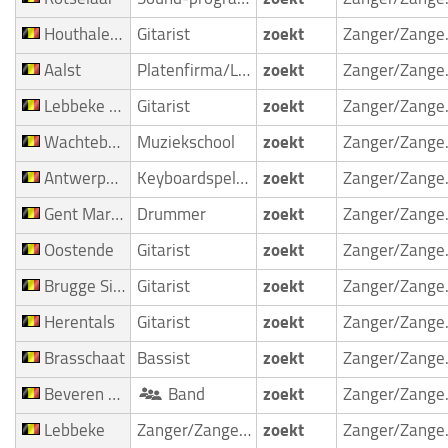
Houthalen Helchteren
Gitarist
zoekt
Zan
Aalst
Platenfirma/Label
zoekt
Zan
Lebbeke Denderbelle
Gitarist
zoekt
Zan
Wachtebeke
Muziekschool
zoekt
Zan
Antwerpen Deurne
Keyboardspeler/Toetsenist
zoekt
Zan
Gent Mariakerke
Drummer
zoekt
Zan
Oostende
Gitarist
zoekt
Zan
Brugge Sint Kruis
Gitarist
zoekt
Zan
Herentals
Gitarist
zoekt
Zan
Brasschaat
Bassist
zoekt
Zan
Beveren Beveren Waas
Band
zoekt
Zan
Lebbeke
Zanger/Zangeres
zoekt
Zan