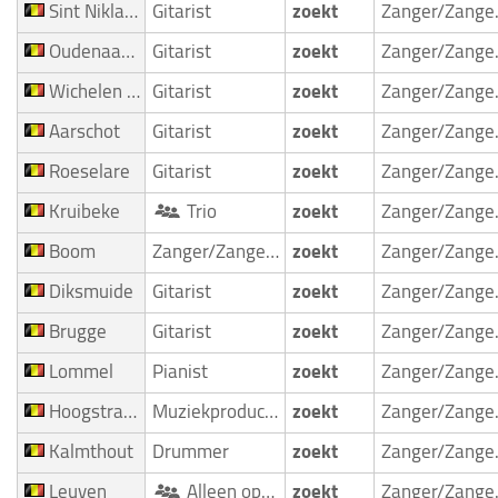
Sint Niklaas
Gitarist
zoekt
Zan
Oudenaarde
Gitarist
zoekt
Zan
Wichelen Schellebelle
Gitarist
zoekt
Zan
Aarschot
Gitarist
zoekt
Zan
Roeselare
Gitarist
zoekt
Zan
Kruibeke
Trio
zoekt
Zan
Boom
Zanger/Zangeres
zoekt
Zan
Diksmuide
Gitarist
zoekt
Zan
Brugge
Gitarist
zoekt
Zan
Lommel
Pianist
zoekt
Zan
Hoogstraten Minderhout
Muziekproducent
zoekt
Zan
Kalmthout
Drummer
zoekt
Zan
Leuven
Alleen optredend artist
zoekt
Zan