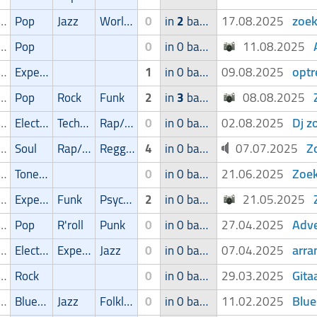
zoek
ger/Zangeres
Pop
Jazz
World music
0
in
2
bands
17.08.2025
ger/Zangeres
Pop
0
in 0 band
11.08.2025
optr
ger/Zangeres
Experimental
1
in 0 band
09.08.2025
ger/Zangeres
Pop
Rock
Funk
2
in
3
bands
08.08.2025
Dj z
ger/Zangeres
Electronic
Techno
Rap/Hip-Hop/RnB
0
in 0 band
02.08.2025
Z
ger/Zangeres
Soul
Rap/Hip-Hop/RnB
Reggae
4
in 0 band
07.07.2025
Zoek
ger/Zangeres
Toneelmuziek/Musical
0
in 0 band
21.06.2025
ger/Zangeres
Experimental
Funk
Psychedelic
2
in 0 band
21.05.2025
Adve
ger/Zangeres
Pop
R'roll
Punk
0
in 0 band
27.04.2025
arra
ger/Zangeres
Electronic
Experimental
Jazz
0
in 0 band
07.04.2025
Gita
ger/Zangeres
Rock
0
in 0 band
29.03.2025
Blue
ger/Zangeres
Blues/Swing
Jazz
Folklore/Irish folk
0
in 0 band
11.02.2025