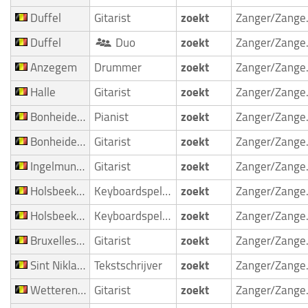
Duffel
Gitarist
zoekt
Zan
Duffel
Duo
zoekt
Zan
Anzegem
Drummer
zoekt
Zan
Halle
Gitarist
zoekt
Zan
Bonheiden Rijmenam
Pianist
zoekt
Zan
Bonheiden Rijmenam
Gitarist
zoekt
Zan
Ingelmunster
Gitarist
zoekt
Zan
Holsbeek Nieuwrode
Keyboardspeler/Toetsenist
zoekt
Zan
Holsbeek Nieuwrode
Keyboardspeler/Toetsenist
zoekt
Zan
Bruxelles Saint Gilles
Gitarist
zoekt
Zan
Sint Niklaas
Tekstschrijver
zoekt
Zan
Wetteren Massemen
Gitarist
zoekt
Zan