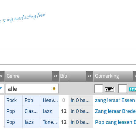
c is my everlasting love
«
«
«
Genre
Bio
Opmerking
alle
zang leraar Essen
Rock
Pop
Heavy-metal
0
in 0 band
Zang leraar Bred
Pop
Classic
Jazz
12
in 0 band
Pop zang lessen 
Pop
Jazz
Toneelmuziek/Musical
12
in 0 band