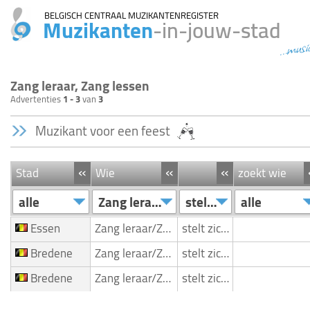
BELGISCH CENTRAAL MUZIKANTENREGISTER
Muzikanten
-in-jouw-stad
...musi
Zang leraar, Zang lessen
Advertenties
1 - 3
van
3
Muzikant voor een feest
«
«
«
Stad
Wie
zoekt wie
alle
Zang leraar/Zang lessen
stelt zich voor
alle
Essen
Zang leraar/Zang lessen
stelt zich voor
Bredene
Zang leraar/Zang lessen
stelt zich voor
Bredene
Zang leraar/Zang lessen
stelt zich voor