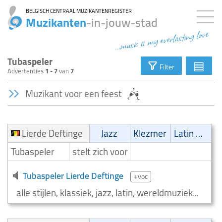
BELGISCH CENTRAAL MUZIKANTENREGISTER
Muzikanten
-in-jouw-stad
...music is my everlasting love
Tubaspeler
▤
Filter
Advertenties
1 - 7
van
7
Muzikant voor een feest
Lierde Deftinge
Jazz
Klezmer
Latin muziek
Tubaspeler
stelt zich voor
Tubaspeler Lierde Deftinge
+voc
alle stijlen, klassiek, jazz, latin, wereldmuziek...