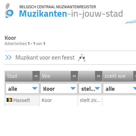
BELGISCH CENTRAAL MUZIKANTENREGISTER
Muzikanten
-in-jouw-stad
...musi
Koor
Advertenties
1 - 1
van
1
Muzikant voor een feest
«
«
«
Stad
Wie
zoekt wie
alle
Koor
stelt zich voor
alle
Hasselt
Koor
stelt zich voor