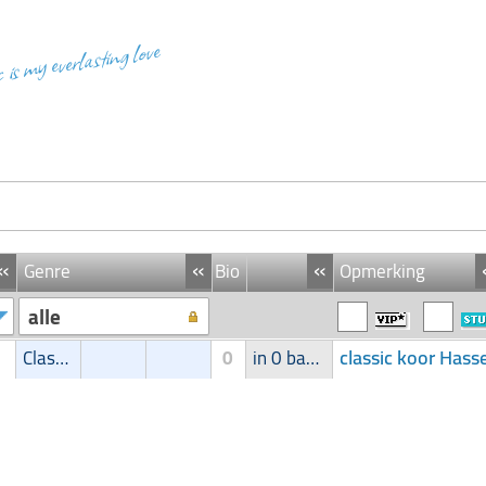
c is my everlasting love
«
«
«
Genre
Bio
Opmerking
alle
classic koor Hasse
Classic
0
in 0 band